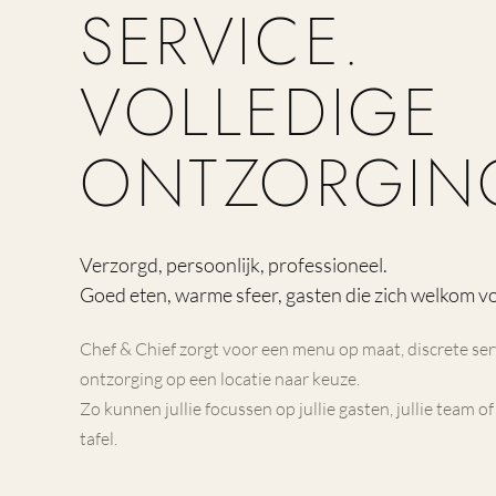
SERVICE.
VOLLEDIGE
ONTZORGIN
Verzorgd, persoonlijk, professioneel.
Goed eten, warme sfeer, gasten die zich welkom v
Chef & Chief zorgt voor een menu op maat, discrete ser
ontzorging op een locatie naar keuze.
Zo kunnen jullie focussen op jullie gasten, jullie team o
tafel.