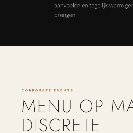
aanvoelen en tegelijk warm ge
brengen.
CORPORATE EVENTS
MENU OP MA
DISCRETE